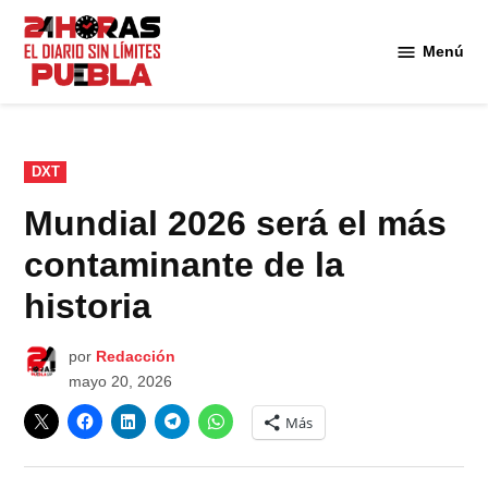
Saltar
al
Menú
Diario
contenido
24
Horas
Puebla
PUBLICADO
DXT
EN
Mundial 2026 será el más
contaminante de la
historia
por
Redacción
mayo 20, 2026
Más