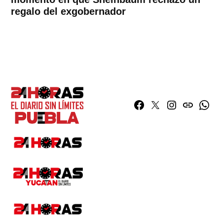
regalo del exgobernador
Facebook
Twitter
Instagram
issuu
What