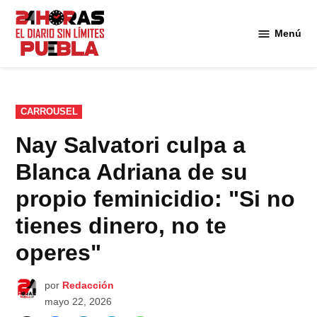
Saltar
al
Menú
Diario
contenido
24
Horas
Puebla
PUBLICADO
CARROUSEL
EN
Nay Salvatori culpa a
Blanca Adriana de su
propio feminicidio: "Si no
tienes dinero, no te
operes"
por
Redacción
mayo 22, 2026