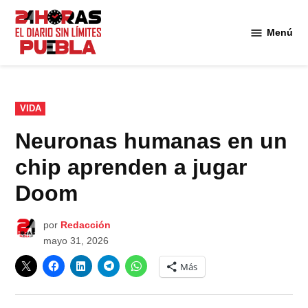
Saltar
al
Menú
Diario
contenido
24
Horas
Puebla
PUBLICADO
VIDA
EN
Neuronas humanas en un
chip aprenden a jugar
Doom
por
Redacción
mayo 31, 2026
Más