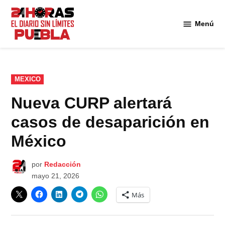
Saltar
al
Menú
Diario
contenido
24
Horas
Puebla
PUBLICADO
MEXICO
EN
Nueva CURP alertará
casos de desaparición en
México
por
Redacción
mayo 21, 2026
Más