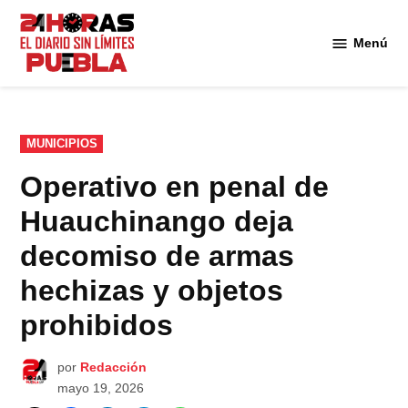
Saltar
al
Menú
Diario
contenido
24
Horas
Puebla
PUBLICADO
MUNICIPIOS
EN
Operativo en penal de
Huauchinango deja
decomiso de armas
hechizas y objetos
prohibidos
por
Redacción
mayo 19, 2026