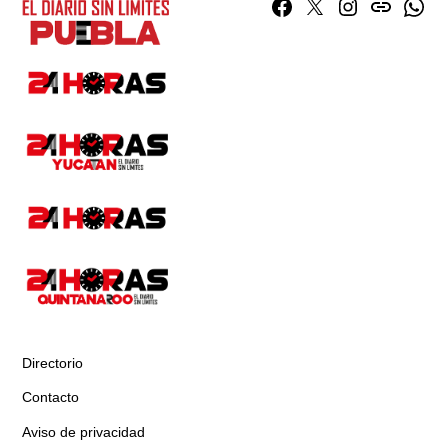
Facebook
Twitter
Instagram
issuu
What
Directorio
Contacto
Aviso de privacidad