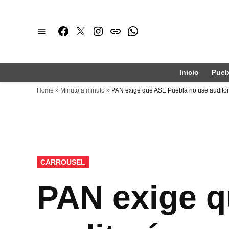
Saltar
al
Facebook
Twitter
Instagram
issuu
Whatsapp
contenido
Inicio
Pueb
Home
»
Minuto a minuto
»
PAN exige que ASE Puebla no use auditorí
PUBLICADO
CARROUSEL
EN
PAN exige q