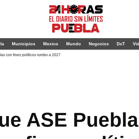
la
Municipios
Mexico
Mundo
Negocios
DxT
Vi
as con fines políticos rumbo a 2027
ue ASE Puebla