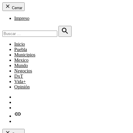
Cerrar
Impreso
Buscar:
Buscar
Inicio
Puebla
Municipios
Mexico
Mundo
Negocios
DxT
Vida+
Opinión
Facebook
Twitter
Instagram
issuu
Whatsapp