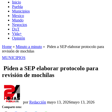
Inicio
Puebla
Municipios
Mexico
Mundo
Negocios
DxT
Vida+
Opinión
Home
»
Minuto a minuto
»
Piden a SEP elaborar protocolo para
revisión de mochilas
PUBLICADO
MUNICIPIOS
EN
Piden a SEP elaborar protocolo para
revisión de mochilas
por
Redacción
mayo 13, 2026
mayo 13, 2026
Comparte esto: