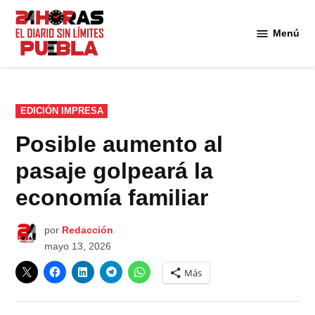
Saltar
al
Menú
Diario
contenido
24
Horas
Puebla
PUBLICADO
EDICIÓN IMPRESA
EN
Posible aumento al
pasaje golpeará la
economía familiar
por
Redacción
mayo 13, 2026
Más