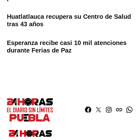
Huatlatlauca recupera su Centro de Salud
tras 43 años
Esperanza recibe casi 10 mil atenciones
durante Ferias de Paz
Facebook
Twitter
Instagram
issuu
What