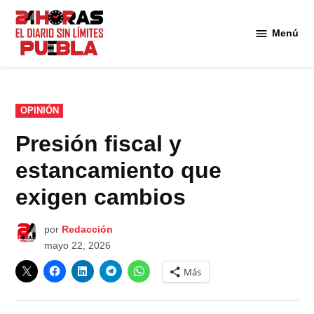
Saltar
al
Menú
Diario
contenido
24
Horas
Puebla
PUBLICADO
OPINIÓN
EN
Presión fiscal y
estancamiento que
exigen cambios
por
Redacción
mayo 22, 2026
Más