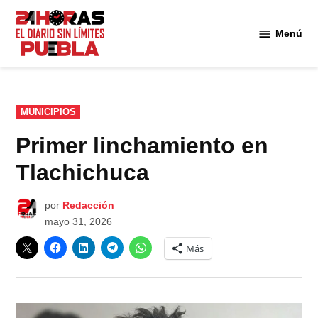
Saltar
al
Menú
Diario
contenido
24
Horas
Puebla
PUBLICADO
MUNICIPIOS
EN
Primer linchamiento en
Tlachichuca
por
Redacción
mayo 31, 2026
Más