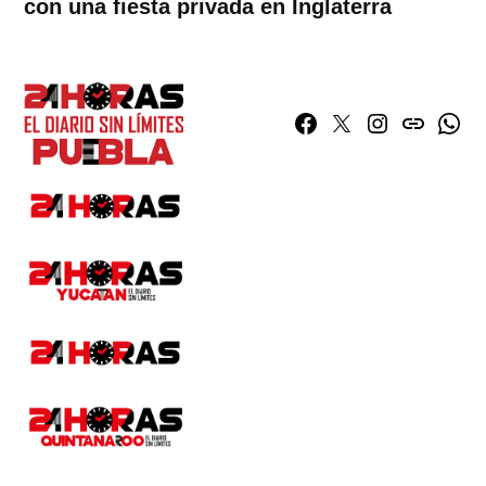
con una fiesta privada en Inglaterra
Facebook
Twitter
Instagram
issuu
What