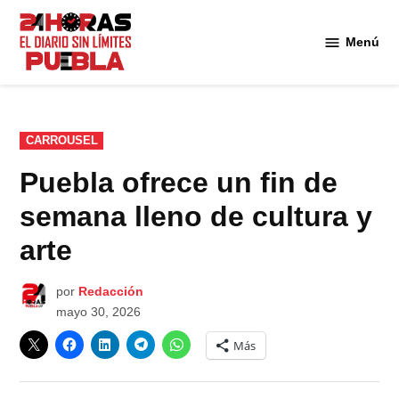
Saltar
al
Menú
Diario
contenido
24
Horas
Puebla
PUBLICADO
CARROUSEL
EN
Puebla ofrece un fin de
semana lleno de cultura y
arte
por
Redacción
mayo 30, 2026
Más