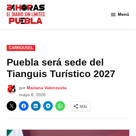
Saltar
al
Menú
Diario
contenido
24
Horas
Puebla
PUBLICADO
CARROUSEL
EN
Puebla será sede del
Tianguis Turístico 2027
por
Mariana Valenzuela
mayo 8, 2026
Más