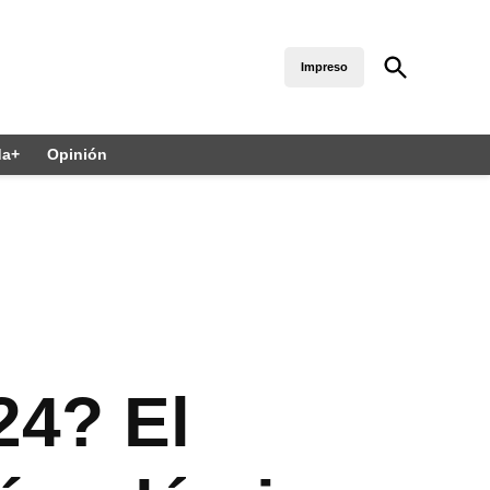
Open
Impreso
Diario 24 Horas Puebla
Search
El diario sin límites
da+
Opinión
24? El