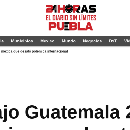
la
Municipios
Mexico
Mundo
Negocios
DxT
Vi
 mexica que desató polémica internacional
jo Guatemala 