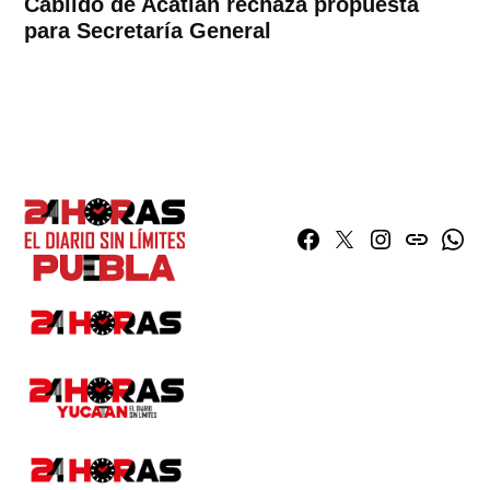
Cabildo de Acatlán rechaza propuesta
para Secretaría General
Facebook
Twitter
Instagram
issuu
What