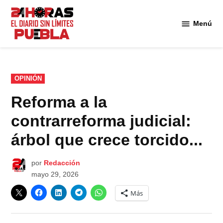
Saltar
al
Menú
Diario
contenido
24
Horas
Puebla
PUBLICADO
OPINIÓN
EN
Reforma a la
contrarreforma judicial:
árbol que crece torcido...
por
Redacción
mayo 29, 2026
Más