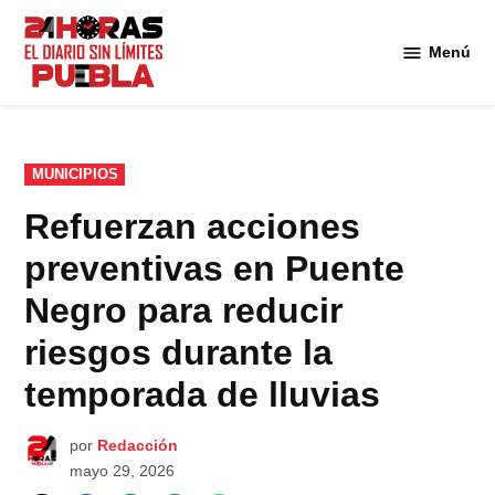
Saltar
al
Menú
Diario
contenido
24
Horas
Puebla
PUBLICADO
MUNICIPIOS
EN
Refuerzan acciones
preventivas en Puente
Negro para reducir
riesgos durante la
temporada de lluvias
por
Redacción
mayo 29, 2026