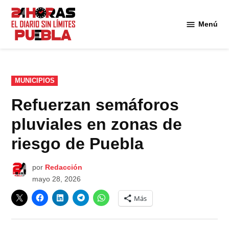
Saltar
al
Menú
Diario
contenido
24
Horas
Puebla
PUBLICADO
MUNICIPIOS
EN
Refuerzan semáforos
pluviales en zonas de
riesgo de Puebla
por
Redacción
mayo 28, 2026
Más