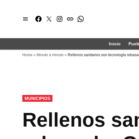
Saltar
al
Facebook
Twitter
Instagram
issuu
Whatsapp
contenido
Inicio
Pueb
Home
»
Minuto a minuto
»
Rellenos sanitarios son tecnología rebasa
PUBLICADO
MUNICIPIOS
EN
Rellenos san