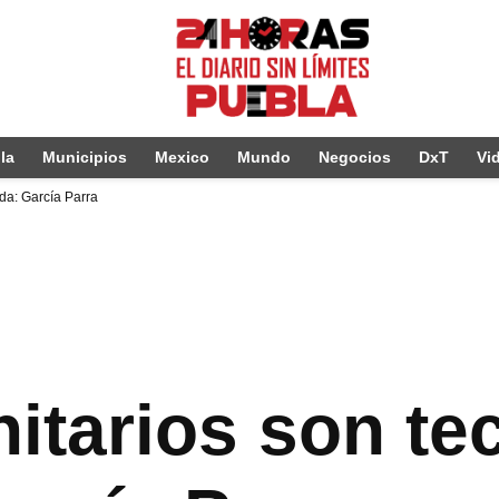
la
Municipios
Mexico
Mundo
Negocios
DxT
Vi
da: García Parra
itarios son te