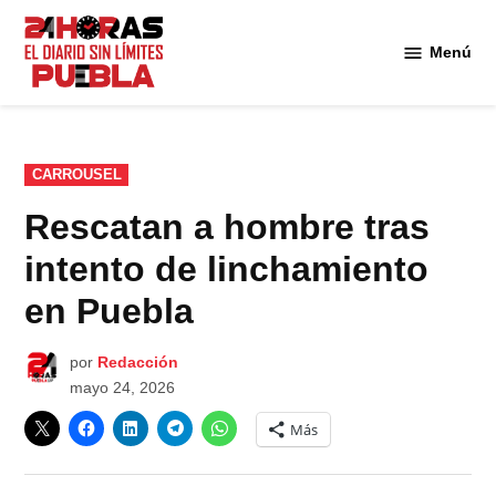
Saltar
al
Menú
Diario
contenido
24
Horas
Puebla
PUBLICADO
CARROUSEL
EN
Rescatan a hombre tras
intento de linchamiento
en Puebla
por
Redacción
mayo 24, 2026
Más