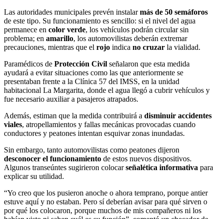
Las autoridades municipales prevén instalar
más de 50 semáforos
de este tipo. Su funcionamiento es sencillo: si el nivel del agua
permanece en
color verde
, los vehículos podrán circular sin
problema; en
amarillo
, los automovilistas deberán extremar
precauciones, mientras que el
rojo
indica
no cruzar
la vialidad.
Paramédicos de
Protección Civil
señalaron que esta medida
ayudará a evitar situaciones como las que anteriormente se
presentaban frente a la Clínica 57 del IMSS, en la unidad
habitacional La Margarita, donde el agua llegó a cubrir vehículos y
fue necesario auxiliar a pasajeros atrapados.
Además, estiman que la medida contribuirá a
disminuir accidentes
viales
, atropellamientos y fallas mecánicas provocadas cuando
conductores y peatones intentan esquivar zonas inundadas.
Sin embargo, tanto automovilistas como peatones dijeron
desconocer el funcionamiento
de estos nuevos dispositivos.
Algunos transeúntes sugirieron colocar
señalética informativa
para
explicar su utilidad.
“Yo creo que los pusieron anoche o ahora temprano, porque antier
estuve aquí y no estaban. Pero sí deberían avisar para qué sirven o
por qué los colocaron, porque muchos de mis compañeros ni los