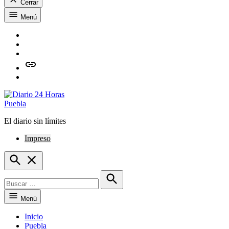
Cerrar
Saltar
Menú
al
contenido
Facebook
Twitter
Instagram
issuu
Whatsapp
El diario sin límites
Diario 24 Horas Puebla
Impreso
Open
Search
Buscar:
Buscar
Menú
Inicio
Puebla