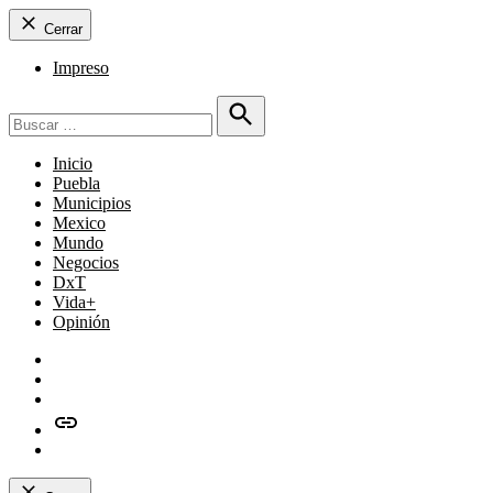
Cerrar
Impreso
Buscar:
Buscar
Inicio
Puebla
Municipios
Mexico
Mundo
Negocios
DxT
Vida+
Opinión
Facebook
Twitter
Instagram
issuu
Whatsapp