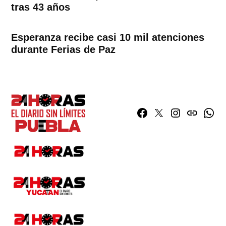
tras 43 años
Esperanza recibe casi 10 mil atenciones
durante Ferias de Paz
Facebook
Twitter
Instagram
issuu
What