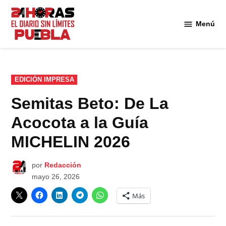
Saltar
al
Menú
Diario
contenido
24
Horas
Puebla
PUBLICADO
EDICIÓN IMPRESA
EN
Semitas Beto: De La
Acocota a la Guía
MICHELIN 2026
por
Redacción
mayo 26, 2026
Más