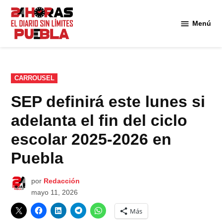
Saltar
al
Menú
Diario
contenido
24
Horas
Puebla
PUBLICADO
CARROUSEL
EN
SEP definirá este lunes si
adelanta el fin del ciclo
escolar 2025-2026 en
Puebla
por
Redacción
mayo 11, 2026
Más