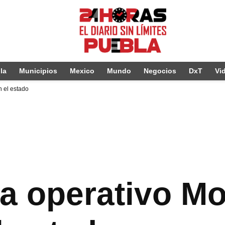
la
Municipios
Mexico
Mundo
Negocios
DxT
Vi
n el estado
a operativo Mo