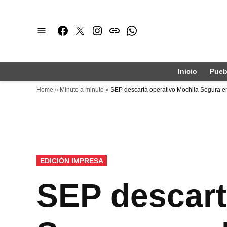
Saltar
al
Facebook
Twitter
Instagram
issuu
Whatsapp
contenido
Inicio
Pueb
Home
»
Minuto a minuto
»
SEP descarta operativo Mochila Segura e
PUBLICADO
EDICIÓN IMPRESA
EN
SEP descart