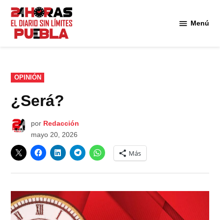
Saltar
al
Menú
Diario
contenido
24
Horas
Puebla
PUBLICADO
OPINIÓN
EN
¿Será?
por
Redacción
mayo 20, 2026
Más