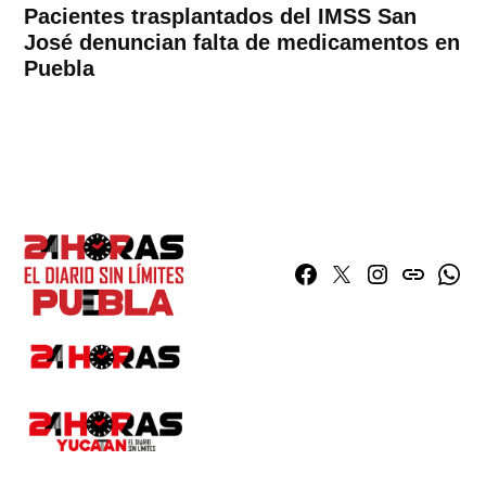
Pacientes trasplantados del IMSS San
José denuncian falta de medicamentos en
Puebla
Facebook
Twitter
Instagram
issuu
What