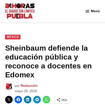
Saltar
al
Menú
Diario
contenido
24
Horas
Puebla
PUBLICADO
MEXICO
EN
Sheinbaum defiende la
educación pública y
reconoce a docentes en
Edomex
por
Redacción
mayo 29, 2026
Más