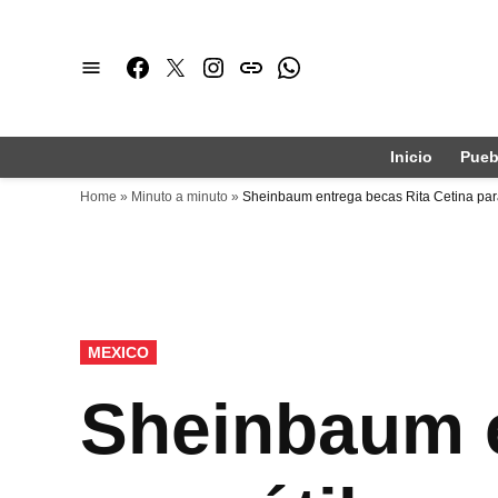
Saltar
al
Facebook
Twitter
Instagram
issuu
Whatsapp
contenido
Inicio
Pueb
Home
»
Minuto a minuto
»
Sheinbaum entrega becas Rita Cetina para
PUBLICADO
MEXICO
EN
Sheinbaum e