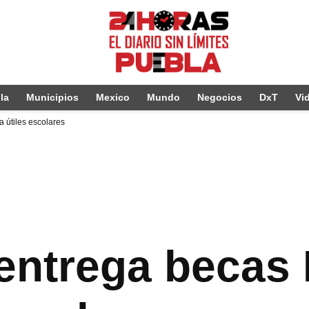
la
Municipios
Mexico
Mundo
Negocios
DxT
Vi
 útiles escolares
ntrega becas R