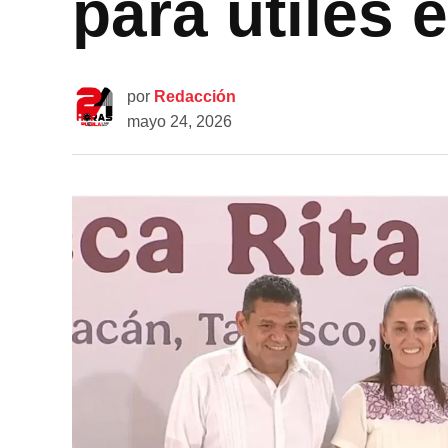
para útiles 
por
Redacción
mayo 24, 2026