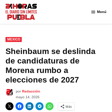
Saltar
al
Menú
Diario
contenido
24
Horas
Puebla
PUBLICADO
MEXICO
EN
Sheinbaum se deslinda
de candidaturas de
Morena rumbo a
elecciones de 2027
por
Redacción
mayo 14, 2026
Más