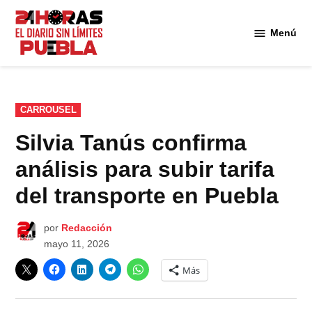
Saltar
al
Menú
Diario
contenido
24
Horas
Puebla
PUBLICADO
CARROUSEL
EN
Silvia Tanús confirma
análisis para subir tarifa
del transporte en Puebla
por
Redacción
mayo 11, 2026
Más