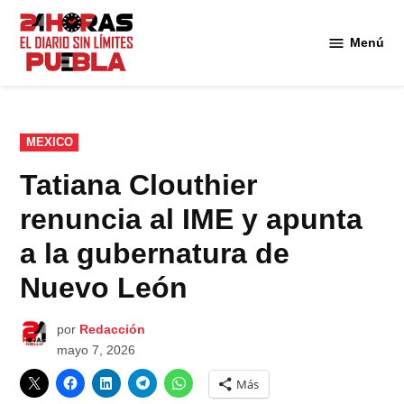
Saltar
al
Menú
Diario
contenido
24
Horas
Puebla
PUBLICADO
MEXICO
EN
Tatiana Clouthier
renuncia al IME y apunta
a la gubernatura de
Nuevo León
por
Redacción
mayo 7, 2026
Más