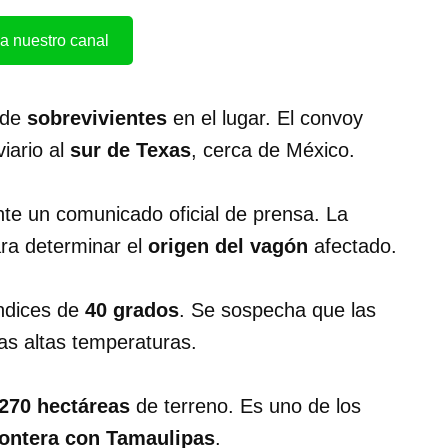
a nuestro canal
 de
sobrevivientes
en el lugar. El convoy
iario al
sur de Texas
, cerca de México.
te un comunicado oficial de prensa. La
ra determinar el
origen del vagón
afectado.
ndices de
40 grados
. Se sospecha que las
as altas temperaturas.
270 hectáreas
de terreno. Es uno de los
rontera con Tamaulipas
.