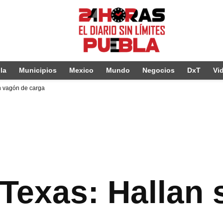
la
Municipios
Mexico
Mundo
Negocios
DxT
Vi
n vagón de carga
 Texas: Hallan 