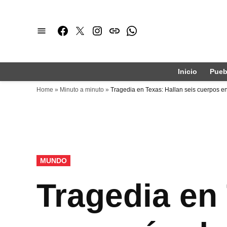
Saltar
al
Facebook
Twitter
Instagram
issuu
Whatsapp
contenido
Inicio
Pueb
Home
»
Minuto a minuto
»
Tragedia en Texas: Hallan seis cuerpos e
PUBLICADO
MUNDO
EN
Tragedia en