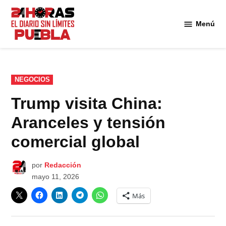
Saltar
al
Menú
Diario
contenido
24
Horas
Puebla
PUBLICADO
NEGOCIOS
EN
Trump visita China:
Aranceles y tensión
comercial global
por
Redacción
mayo 11, 2026
Más