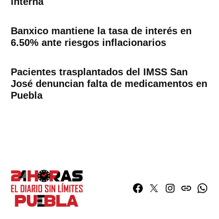
interna
Banxico mantiene la tasa de interés en
6.50% ante riesgos inflacionarios
Pacientes trasplantados del IMSS San
José denuncian falta de medicamentos en
Puebla
Facebook
Twitter
Instagram
issuu
What