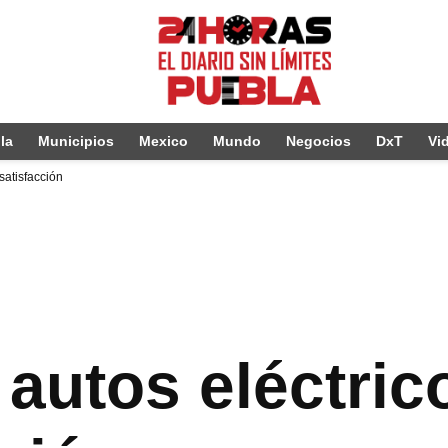
la
Municipios
Mexico
Mundo
Negocios
DxT
Vi
satisfacción
autos eléctric