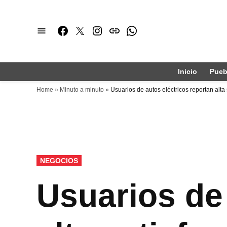
Saltar
al
Facebook
Twitter
Instagram
issuu
Whatsapp
contenido
Inicio
Pueb
Home
»
Minuto a minuto
»
Usuarios de autos eléctricos reportan alta 
PUBLICADO
NEGOCIOS
EN
Usuarios de 