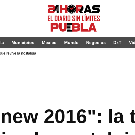
la
Municipios
Mexico
Mundo
Negocios
DxT
Vi
que revive la nostalgia
 new 2016": la