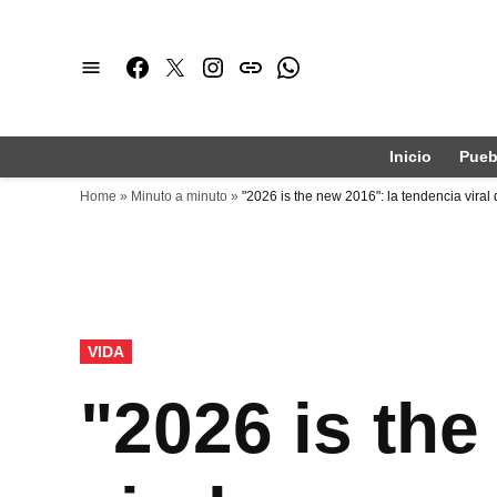
Saltar
al
Facebook
Twitter
Instagram
issuu
Whatsapp
contenido
Inicio
Pueb
Home
»
Minuto a minuto
»
"2026 is the new 2016": la tendencia viral 
PUBLICADO
VIDA
EN
"2026 is the