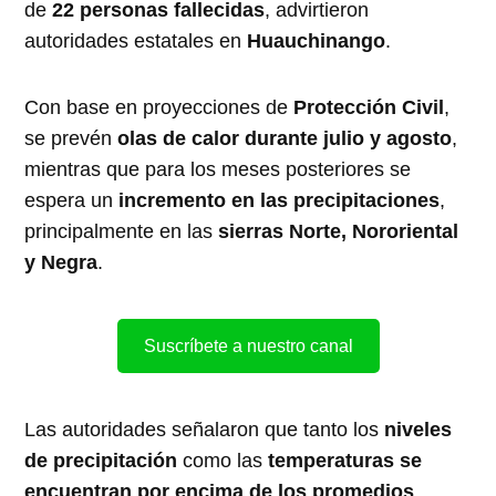
de
22 personas fallecidas
, advirtieron
autoridades estatales en
Huauchinango
.
Con base en proyecciones de
Protección Civil
,
se prevén
olas de calor durante julio y agosto
,
mientras que para los meses posteriores se
espera un
incremento en las precipitaciones
,
principalmente en las
sierras Norte, Nororiental
y Negra
.
Suscríbete a nuestro canal
Las autoridades señalaron que tanto los
niveles
de precipitación
como las
temperaturas se
encuentran por encima de los promedios