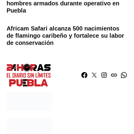
hombres armados durante operativo en
Puebla
Africam Safari alcanza 500 nacimientos
de flamingo caribeño y fortalece su labor
de conservación
Facebook
Twitter
Instagram
issuu
What