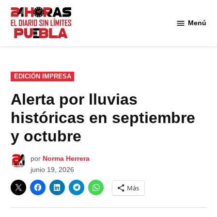
Saltar
al
Menú
Diario
contenido
24
Horas
Puebla
PUBLICADO
EDICIÓN IMPRESA
EN
Alerta por lluvias
históricas en septiembre
y octubre
por
Norma Herrera
junio 19, 2026
Más