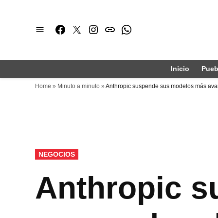
Saltar
al
Facebook
Twitter
Instagram
issuu
Whatsapp
contenido
Inicio
Pueb
Home
»
Minuto a minuto
»
Anthropic suspende sus modelos más avan
PUBLICADO
NEGOCIOS
EN
Anthropic 