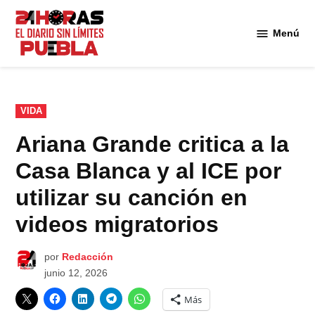
Saltar
al
Menú
Diario
contenido
24
Horas
Puebla
PUBLICADO
VIDA
EN
Ariana Grande critica a la
Casa Blanca y al ICE por
utilizar su canción en
videos migratorios
por
Redacción
junio 12, 2026
Más