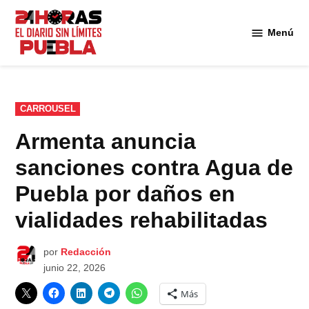
Saltar
al
Menú
Diario
contenido
24
Horas
Puebla
PUBLICADO
CARROUSEL
EN
Armenta anuncia
sanciones contra Agua de
Puebla por daños en
vialidades rehabilitadas
por
Redacción
junio 22, 2026
Más