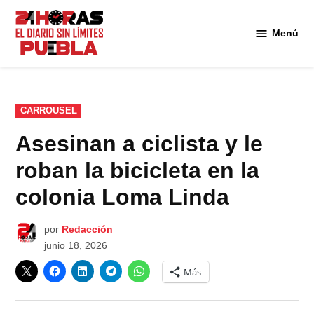
Saltar
al
Menú
Diario
contenido
24
Horas
Puebla
PUBLICADO
CARROUSEL
EN
Asesinan a ciclista y le
roban la bicicleta en la
colonia Loma Linda
por
Redacción
junio 18, 2026
Más