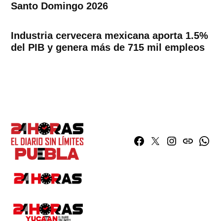
Santo Domingo 2026
Industria cervecera mexicana aporta 1.5%
del PIB y genera más de 715 mil empleos
Facebook
Twitter
Instagram
issuu
What