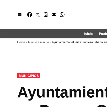
Saltar
al
Facebook
Twitter
Instagram
issuu
Whatsapp
contenido
Inicio
Pueb
Home
»
Minuto a minuto
»
Ayuntamiento refuerza limpieza urbana e
PUBLICADO
MUNICIPIOS
EN
Ayuntamient