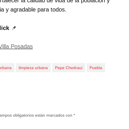
talecer la calidad de vida de la población y
ia y agradable para todos.
lick
📌
illa Posadas
urbana
limpieza urbana
Pepe Chedraui
Puebla
ampos obligatorios están marcados con
*