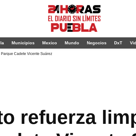
la
Municipios
Mexico
Mundo
Negocios
DxT
Vi
n Parque Cadete Vicente Suárez
o refuerza lim