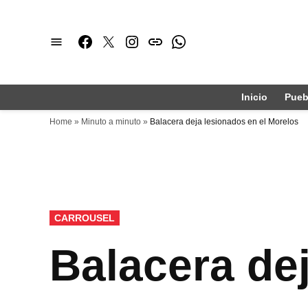
Saltar
al
Facebook
Twitter
Instagram
issuu
Whatsapp
contenido
Inicio
Pueb
Home
»
Minuto a minuto
»
Balacera deja lesionados en el Morelos
PUBLICADO
CARROUSEL
EN
Balacera de