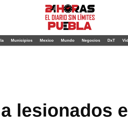
la
Municipios
Mexico
Mundo
Negocios
DxT
Vi
ja lesionados e