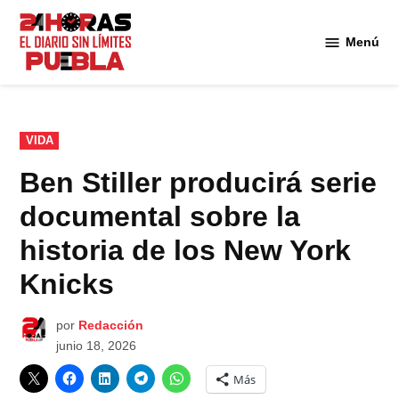
Saltar
al
Menú
Diario
contenido
24
Horas
Puebla
PUBLICADO
VIDA
EN
Ben Stiller producirá serie
documental sobre la
historia de los New York
Knicks
por
Redacción
junio 18, 2026
Más