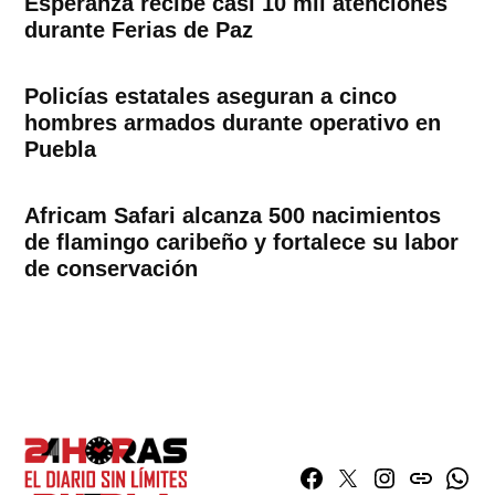
Esperanza recibe casi 10 mil atenciones
durante Ferias de Paz
Policías estatales aseguran a cinco
hombres armados durante operativo en
Puebla
Africam Safari alcanza 500 nacimientos
de flamingo caribeño y fortalece su labor
de conservación
Facebook
Twitter
Instagram
issuu
What