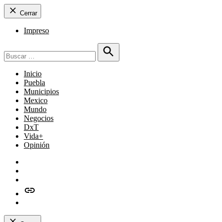
Cerrar
Impreso
Buscar:
Buscar
Inicio
Puebla
Municipios
Mexico
Mundo
Negocios
DxT
Vida+
Opinión
Facebook
Twitter
Instagram
issuu
Whatsapp