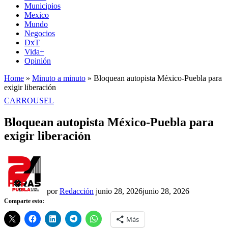
Municipios
Mexico
Mundo
Negocios
DxT
Vida+
Opinión
Home
»
Minuto a minuto
»
Bloquean autopista México-Puebla para
exigir liberación
PUBLICADO
CARROUSEL
EN
Bloquean autopista México-Puebla para
exigir liberación
por
Redacción
junio 28, 2026
junio 28, 2026
Comparte esto:
Más