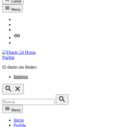
Cerrar
Saltar
Menú
al
contenido
Facebook
Twitter
Instagram
issuu
Whatsapp
El diario sin límites
Diario 24 Horas Puebla
Impreso
Open
Search
Buscar:
Buscar
Menú
Inicio
Puebla