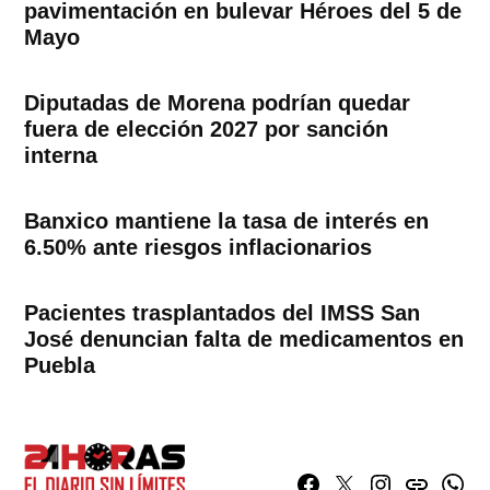
pavimentación en bulevar Héroes del 5 de
Mayo
Diputadas de Morena podrían quedar
fuera de elección 2027 por sanción
interna
Banxico mantiene la tasa de interés en
6.50% ante riesgos inflacionarios
Pacientes trasplantados del IMSS San
José denuncian falta de medicamentos en
Puebla
Facebook
Twitter
Instagram
issuu
What