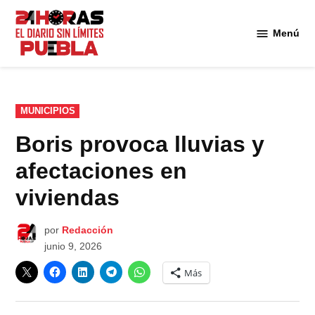
Saltar
al
Menú
Diario
contenido
24
Horas
Puebla
PUBLICADO
MUNICIPIOS
EN
Boris provoca lluvias y
afectaciones en
viviendas
por
Redacción
junio 9, 2026
Más