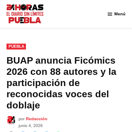
Saltar
al
Menú
Diario
contenido
24
Horas
Puebla
PUBLICADO
PUEBLA
EN
BUAP anuncia Ficómics
2026 con 88 autores y la
participación de
reconocidas voces del
doblaje
por
Redacción
junio 4, 2026