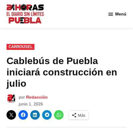
Saltar
al
Menú
Diario
contenido
24
Horas
Puebla
PUBLICADO
CARROUSEL
EN
Cablebús de Puebla
iniciará construcción en
julio
por
Redacción
junio 1, 2026
Más