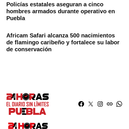
Policías estatales aseguran a cinco
hombres armados durante operativo en
Puebla
Africam Safari alcanza 500 nacimientos
de flamingo caribeño y fortalece su labor
de conservación
Facebook
Twitter
Instagram
issuu
What