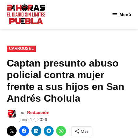
Saltar
al
Menú
Diario
contenido
24
Horas
Puebla
PUBLICADO
CARROUSEL
EN
Captan presunto abuso
policial contra mujer
frente a sus hijos en San
Andrés Cholula
por
Redacción
junio 12, 2026
Más