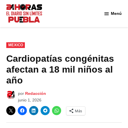
Saltar
al
Menú
Diario
contenido
24
Horas
Puebla
PUBLICADO
MEXICO
EN
Cardiopatías congénitas
afectan a 18 mil niños al
año
por
Redacción
junio 1, 2026
Más