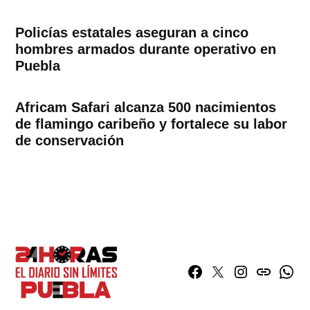
Policías estatales aseguran a cinco
hombres armados durante operativo en
Puebla
Africam Safari alcanza 500 nacimientos
de flamingo caribeño y fortalece su labor
de conservación
Facebook
Twitter
Instagram
issuu
What