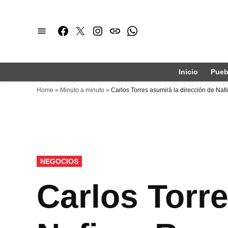
Saltar
al
Facebook
Twitter
Instagram
issuu
Whatsapp
contenido
Inicio
Pueb
Home
»
Minuto a minuto
»
Carlos Torres asumirá la dirección de Naf
PUBLICADO
NEGOCIOS
EN
Carlos Torre