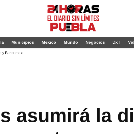
la
Municipios
Mexico
Mundo
Negocios
DxT
Vi
in y Bancomext
s asumirá la d