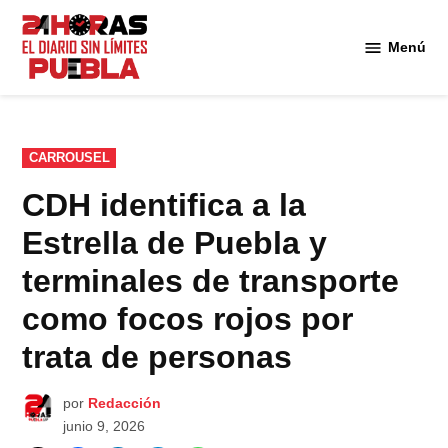
Saltar
al
Menú
Diario
contenido
24
Horas
Puebla
PUBLICADO
CARROUSEL
EN
CDH identifica a la
Estrella de Puebla y
terminales de transporte
como focos rojos por
trata de personas
por
Redacción
junio 9, 2026