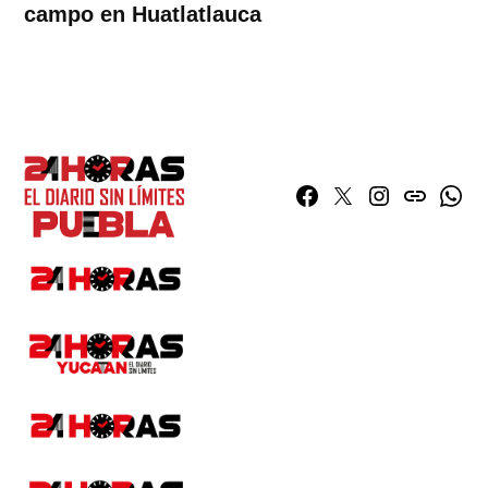
campo en Huatlatlauca
Facebook
Twitter
Instagram
issuu
What