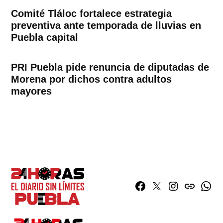
Comité Tláloc fortalece estrategia
preventiva ante temporada de lluvias en
Puebla capital
PRI Puebla pide renuncia de diputadas de
Morena por dichos contra adultos
mayores
Facebook
Twitter
Instagram
issuu
What