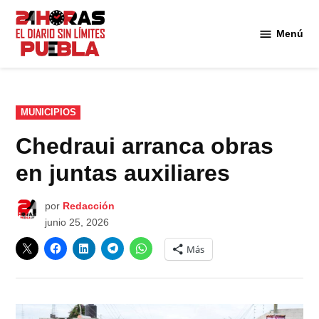
Saltar
al
Menú
Diario
contenido
24
Horas
Puebla
PUBLICADO
MUNICIPIOS
EN
Chedraui arranca obras
en juntas auxiliares
por
Redacción
junio 25, 2026
Más