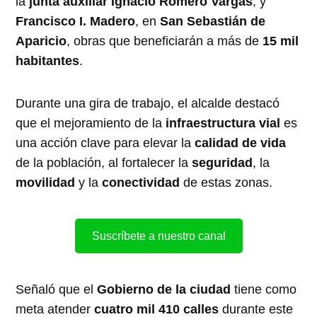
la
junta auxiliar Ignacio Romero Vargas
, y
Francisco I. Madero
, en
San Sebastián de
Aparicio
, obras que beneficiarán a más de
15 mil
habitantes
.
Durante una gira de trabajo, el alcalde destacó
que el mejoramiento de la
infraestructura vial
es
una acción clave para elevar la
calidad de vida
de la población, al fortalecer la
seguridad
, la
movilidad
y la
conectividad
de estas zonas.
Suscríbete a nuestro canal
Señaló que el
Gobierno de la ciudad
tiene como
meta atender
cuatro mil 410 calles
durante este