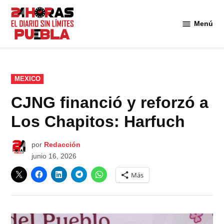
Saltar
al
Menú
Diario
contenido
24
Horas
Puebla
PUBLICADO
MEXICO
EN
CJNG financió y reforzó a
Los Chapitos: Harfuch
por
Redacción
junio 16, 2026
Más